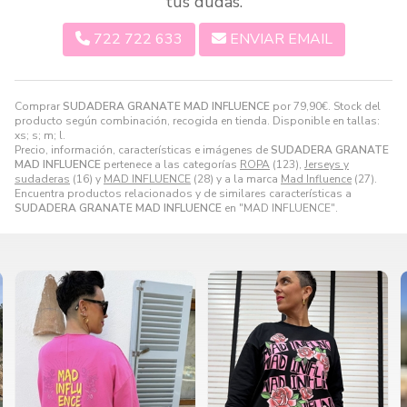
tus dudas.
722 722 633
ENVIAR EMAIL
Comprar
SUDADERA GRANATE MAD INFLUENCE
por
79,90
€
. Stock del
producto según combinación, recogida en tienda. Disponible en tallas:
xs; s; m; l.
Precio, información, características e imágenes de
SUDADERA GRANATE
MAD INFLUENCE
pertenece a las categorías
ROPA
(123),
Jerseys y
sudaderas
(16) y
MAD INFLUENCE
(28) y a la marca
Mad Influence
(27).
Encuentra productos relacionados y de similares características a
SUDADERA GRANATE MAD INFLUENCE
en "MAD INFLUENCE".