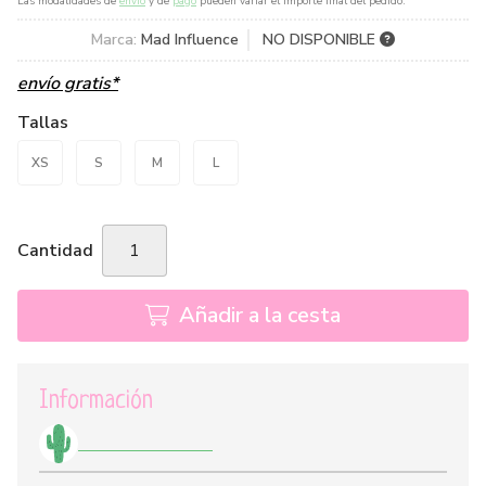
Las modalidades de
envío
y de
pago
pueden variar el importe final del pedido.
Marca:
Mad Influence
NO DISPONIBLE
envío gratis*
Tallas
XS
S
M
L
Cantidad
Añadir a la cesta
Información