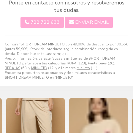
Ponte en contacto con nosotros y resolveremos
tus dudas.
722 722 633
ENVIAR EMAIL
Comprar
SHORT DREAM MINUETO
con 49,00% de descuento por
30,55
€
(antes
59,90
€
). Stock del producto según combinación, recogida en
tienda. Disponible en tallas: s; m; l; xl.
Precio, información, características e imágenes de
SHORT DREAM
MINUETO
pertenece a las categorías
ROPA
(123),
Pantalones
(26),
REBAJAS
(68) y
MINUETO
(12) y a la marca
Minueto
(11).
Encuentra productos relacionados y de similares características a
SHORT DREAM MINUETO
en "MINUETO".