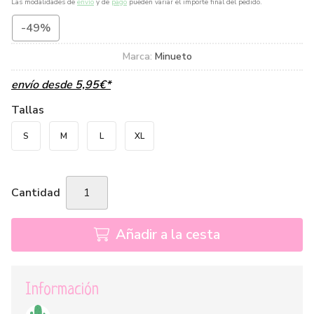
Las modalidades de
envío
y de
pago
pueden variar el importe final del pedido.
-49%
Marca:
Minueto
envío desde
5,95
€
*
Tallas
S
M
L
XL
Cantidad
Añadir a la cesta
Información