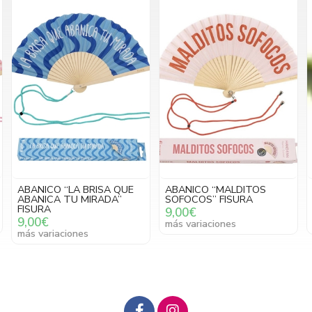
UE
ABANICO “MALDITOS
GAFAS DE SOL “I’M NOT A
SOFOCOS” FISURA
TOURIST” FISURA
9,00€
25,00€
más variaciones
más variaciones