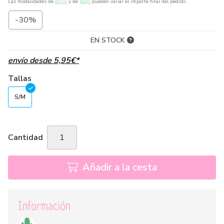
Las modalidades de
envío
y de
pago
pueden variar el importe final del pedido.
-30%
EN STOCK
envío desde
5,95
€
*
Tallas
S/M
Cantidad
Añadir a la cesta
Información