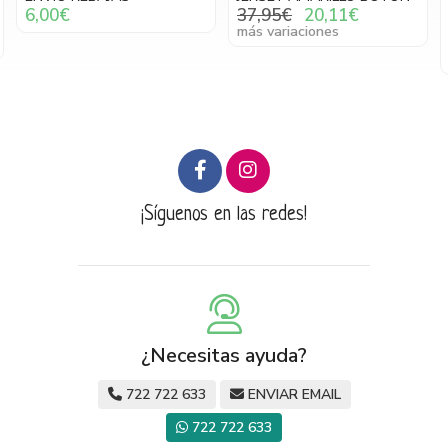
RECTO BOLSILLO
37,95€
20,11€
BORDADO
más variaciones
29,90€
20,93€
más variaciones
¡Síguenos en las redes!
¿Necesitas ayuda?
722 722 633
ENVIAR EMAIL
722 722 633