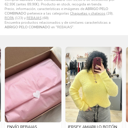
62,93
€
(antes
89,90
€
). Producto en stock, recogida en tienda.
Precio, información, características e imágenes de
ABRIGO PELO
COMBINADO
pertenece a las categorías
Chaquetas y chalecos
(28),
ROPA
(123) y
REBAJAS
(68).
Encuentra productos relacionados y de similares características a
ABRIGO PELO COMBINADO
en "REBAJAS".
JERSEY AMARILLO BOTÓN
PANTALÓN VAQUERO